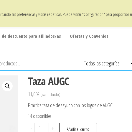
20% de descuento en todos los artículos para afiliados/as
dando sus preferencias y visitas repetidas. Puede visitar "Configuración" para proporciona
 de descuento para afiliados/as
Ofertas y Convenios
Taza AUGC
11,00
€
(iva incluido)
Práctica taza de desayuno con los logos de AUGC
14 disponibles
Taza
-
+
Añadir al carrito