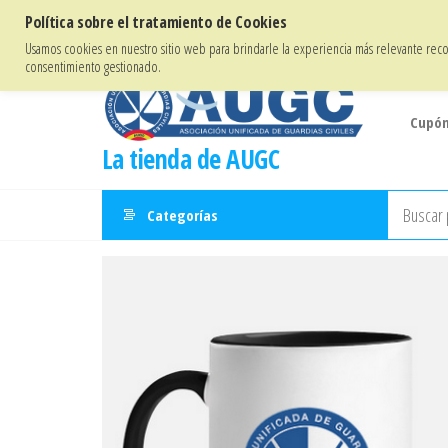
Saltar
Bienvenidos/as a la Tienda de
AUGC
Política sobre el tratamiento de Cookies
al
Usamos cookies en nuestro sitio web para brindarle la experiencia más relevante recor
consentimiento gestionado.
contenido
Cupón
La tienda de AUGC
Categorías