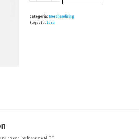
AUGC
cantidad
Categoría:
Merchandising
Etiqueta:
taza
ón
esayuno con los logos de AUGC