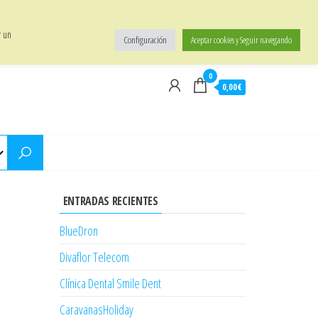
Política de Privacidad
|
Términos y Condiciones
|
Política de Entrega
|
Contacto
r un
Configuración
Aceptar cookies y Seguir navegando
0
0,00€
ENTRADAS RECIENTES
BlueDron
Divaflor Telecom
Clínica Dental Smile Dent
CaravanasHoliday