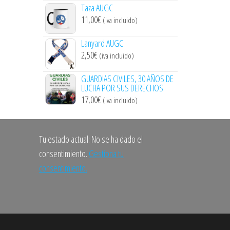
Taza AUGC
11,00
€
(iva incluido)
Lanyard AUGC
2,50
€
(iva incluido)
GUARDIAS CIVILES, 30 AÑOS DE
LUCHA POR SUS DERECHOS
17,00
€
(iva incluido)
Tu estado actual: No se ha dado el
consentimiento.
Gestiona tu
consentimiento.