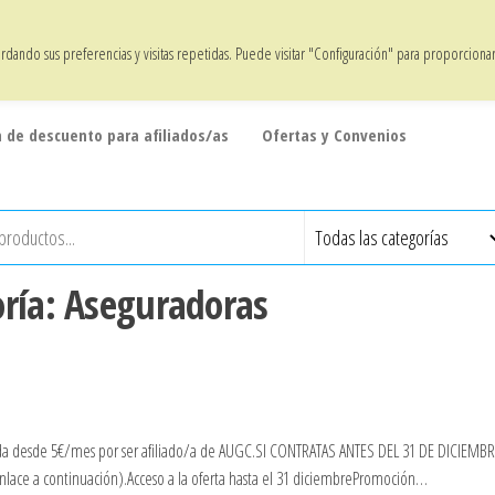
20% de descuento en todos los artículos para afiliados/as
dando sus preferencias y visitas repetidas. Puede visitar "Configuración" para proporciona
 de descuento para afiliados/as
Ofertas y Convenios
oría:
Aseguradoras
 vida desde 5€/mes por ser afiliado/a de AUGC.SI CONTRATAS ANTES DEL 31 DE DICIEMBR
ce a continuación).Acceso a la oferta hasta el 31 diciembrePromoción…