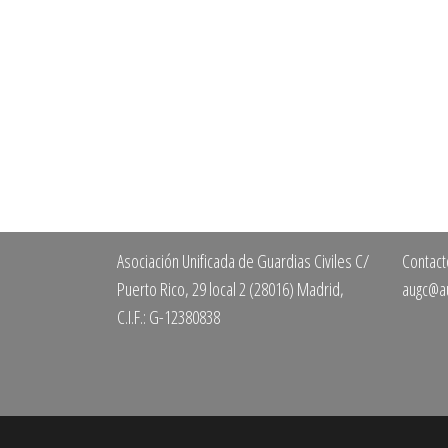
Asociación Unificada de Guardias Civiles C/
Contact
Puerto Rico, 29 local 2 (28016) Madrid,
augc@au
C.I.F.: G-12380838