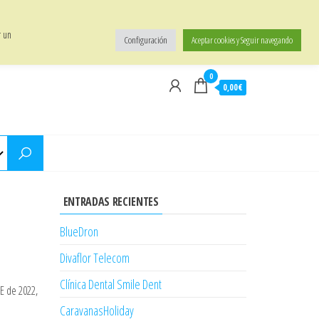
Política de Privacidad
|
Términos y Condiciones
|
Política de Entrega
|
Contacto
r un
Configuración
Aceptar cookies y Seguir navegando
0
0,00€
ENTRADAS RECIENTES
BlueDron
Divaflor Telecom
Clínica Dental Smile Dent
E de 2022,
CaravanasHoliday