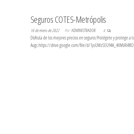
Seguros COTES-Metrópolis
16 de enero de 2022
Por
ADMINISTRADOR
0
Disfruta de los mejores precios en seguros Protégete y protege a tu
Augc.https://drive.google.com/file/d/1joUWzSEU94A_4tWbRl4fI