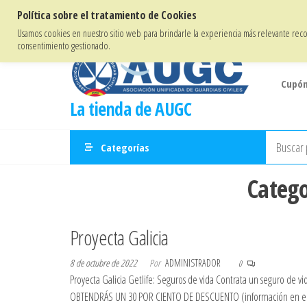
Saltar
Bienvenidos/as a la Tienda de
AUGC
Política sobre el tratamiento de Cookies
al
Usamos cookies en nuestro sitio web para brindarle la experiencia más relevante recor
consentimiento gestionado.
contenido
Cupón
La tienda de AUGC
Categorías
Categ
Proyecta Galicia
8 de octubre de 2022
Por
ADMINISTRADOR
0
Proyecta Galicia Getlife: Seguros de vida Contrata un seguro de
OBTENDRÁS UN 30 POR CIENTO DE DESCUENTO (información en enla