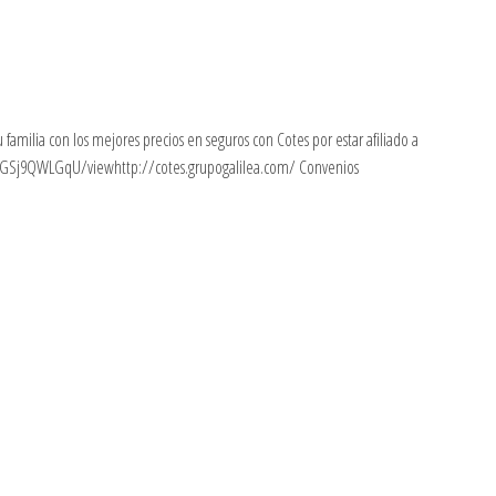
 familia con los mejores precios en seguros con Cotes por estar afiliado a
OGSj9QWLGqU/viewhttp://cotes.grupogalilea.com/ Convenios