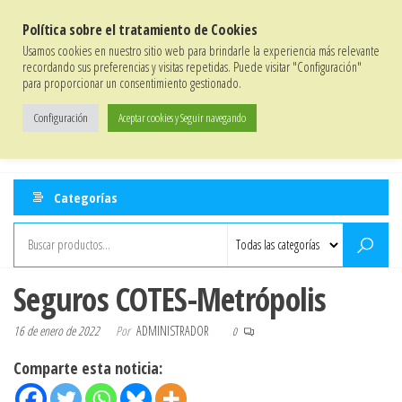
Saltar
Bienvenidos/as a la Tienda de
AUGC
Política sobre el tratamiento de Cookies
al
20% de descuento en todos los artículos para afiliados/as
Usamos cookies en nuestro sitio web para brindarle la experiencia más relevante
Política de Privacidad
|
Términos y Condiciones
|
Política de Entrega
|
Contacto
contenido
recordando sus preferencias y visitas repetidas. Puede visitar "Configuración"
para proporcionar un consentimiento gestionado.
0
Configuración
Aceptar cookies y Seguir navegando
Menú
La tienda de AUGC
Categorías
Seguros COTES-Metrópolis
16 de enero de 2022
Por
ADMINISTRADOR
0
Comparte esta noticia: