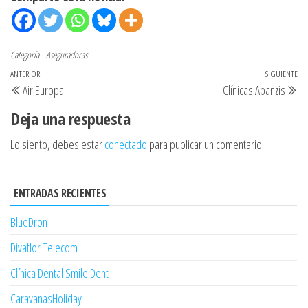
Categoría
Aseguradoras
Navegación
Entrada
ANTERIOR
SIGUIENTE
Si
Air Europa
Clínicas Abanzis
de
anterior
en
Deja una respuesta
entradas
Lo siento, debes estar
conectado
para publicar un comentario.
ENTRADAS RECIENTES
BlueDron
Divaflor Telecom
Clínica Dental Smile Dent
CaravanasHoliday