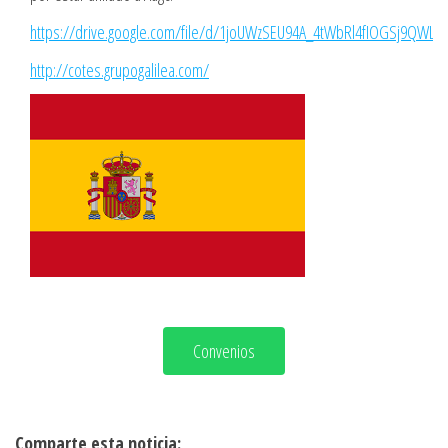
https://drive.google.com/file/d/1joUWzSEU94A_4tWbRl4fIOGSj9QWLG
http://cotes.grupogalilea.com/
Convenios
Comparte esta noticia: